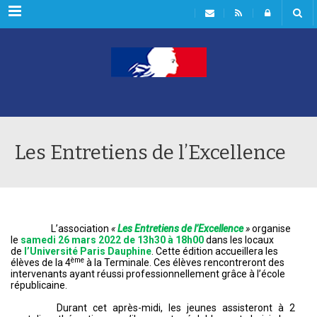
Rubriques
Les Entretiens de l’Excellence
L’association
«
Les Entretiens de l’Excellence
»
organise
le
samedi 26 mars 2022 de 13h30 à 18h00
dans les locaux
de
l’Université Paris Dauphine
. Cette édition accueillera les
ème
élèves de la 4
à la Terminale. Ces élèves rencontreront des
intervenants ayant réussi professionnellement grâce à l’école
républicaine.
Durant cet après-midi, les jeunes assisteront à 2