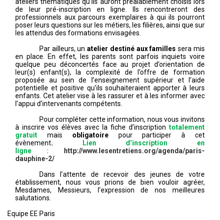
ateliers thématiques qu’ils auront préalablement choisis lors
de leur pré-inscription en ligne. Ils rencontreront des
professionnels aux parcours exemplaires à qui ils pourront
poser leurs questions sur les métiers, les filières, ainsi que sur
les attendus des formations envisagées.
Par ailleurs, un
atelier destiné aux familles
sera mis
en place. En effet, les parents sont parfois inquiets voire
quelque peu déconcertés face au projet d’orientation de
leur(s) enfant(s), la complexité de l’offre de formation
proposée au sein de l’enseignement supérieur et l’aide
potentielle et positive qu’ils souhaiteraient apporter à leurs
enfants. Cet atelier vise à les rassurer et à les informer avec
l’appui d’intervenants compétents.
Pour compléter cette information, nous vous invitons
à inscrire vos élèves avec la fiche d’inscription
totalement
gratuit
mais
obligatoire
pour participer à cet
évènement
.
Lien
d’inscription en
ligne :
http://www.lesentretiens.org/agenda/paris-
dauphine-2/
Dans l’attente de recevoir des jeunes de votre
établissement, nous vous prions de bien vouloir agréer,
Mesdames, Messieurs, l’expression de nos meilleures
salutations.
Equipe EE Paris