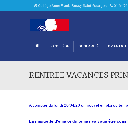
Collège Anne Frank, Bussy-Saint-Georges
01.64.7
LE COLLÈGE
SCOLARITÉ
ORIENTATI
RENTREE VACANCES PRI
A compter du lundi 20/04/20 un nouvel emploi du temps
La maquette d'emploi du temps va vous être commu