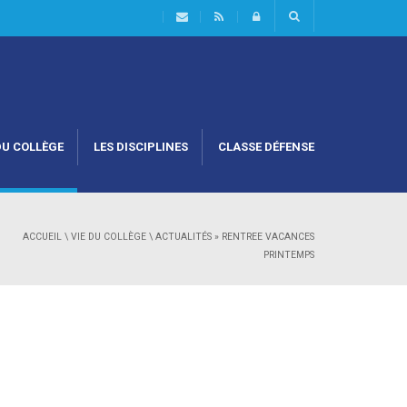
DU COLLÈGE
LES DISCIPLINES
CLASSE DÉFENSE
ACCUEIL
\
VIE DU COLLÈGE
\
ACTUALITÉS
»
RENTREE VACANCES
PRINTEMPS