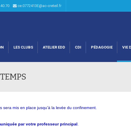
6.40.70
ce.0772413E@ac-creteil.fr
ON
LES CLUBS
ATELIER EDD
CDI
PÉDAGOGIE
VIE 
NTEMPS
 sera mis en place jusqu'à la levée du confinement.
niquée par votre professeur principal
.