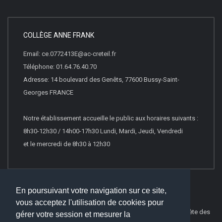
COLLÈGE ANNE FRANK
Email: ce.0772413E@ac-creteil.fr
Téléphone: 01.64.76.40.70
Adresse: 14 boulevard des Genêts, 77600 Bussy-Saint-
Georges FRANCE
Notre établissement accueille le public aux horaires suivants :
8h30-12h30 / 14h00-17h30 Lundi, Mardi, Jeudi, Vendredi
et le mercredi de 8h30 à 12h30
En poursuivant votre navigation sur ce site,
vous acceptez l'utilisation de cookies pour
© 2023
Websco Innovations
-
Mentions Légales
-
Liste Complète des
gérer votre session et mesurer la