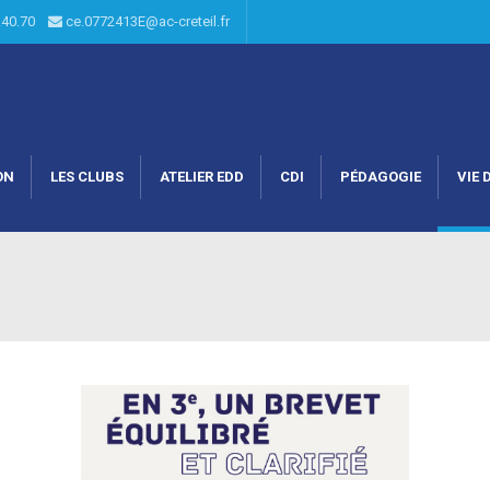
6.40.70
ce.0772413E@ac-creteil.fr
ON
LES CLUBS
ATELIER EDD
CDI
PÉDAGOGIE
VIE 